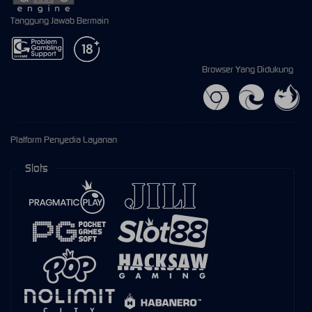
Tanggung Jawab Bermain
Browser Yang Didukung
Platform Penyedia Layanan
Slots