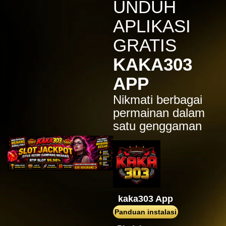
IDR
7,914,000.00
UNDUH
Sugar Rush
APLIKASI
zeusba****u
IDR
5,076,000.00
GRATIS
Gates of Olympus 1000
KAKA303
kmsu****i
IDR
3,712,000.00
APP
Aztec Gems Deluxe™
Nikmati berbagai
hend****2
IDR
3,178,000.00
permainan dalam
Gates of Gatot Kaca 1000
satu genggaman
zeusba****u
IDR
3,026,000.00
Gates of Olympus 1000
zeusba****u
IDR
2,779,500.00
Gates of Olympus 1000
kaka303 App
di****1
Panduan instalasi
IDR
2,664,000.00
Mahjong Wins 3 – Black