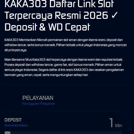
KAKA303 Daftar Link Slot
Terpercaya Resmi 2026 ✓
Deposit & WD Cepat
KAKA303 Memberikan Nikmati permainan slot aman dengan lisensi resmi, deposit dan
withdraw lancar, serta bonus menarik. Pilihan terbaik untuk player Indonesia yang mencari
situs terpercaya.
Main Bersama Situs Kaka303 slot terpercaya dengan lisensi resmi dan reputasi terbaik.
Proses deposit dan withdraw lancar, game fair, slot bonus menarik. Pilihan aman untuk
semua player Indonesia. Segera daftar di link resmi KAKA303 dan rasakan pengalaman
bermain yang aman, cepat, serta menguntungkan setiap hari.
PELAYANAN
Keunggulan Pelayanan
1
DEPOSIT
Min
Rata-Rata Waktu