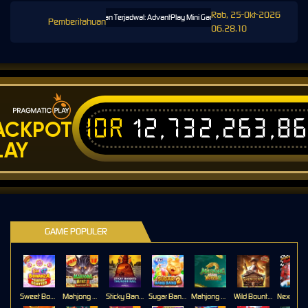
Rab, 25-Okt-2026
Pemeliharaan Terjadwal: AdvantPlay Mini Game pada 17-Agt-2025 dari 20.02.5
Pemberitahuan
06.28.10
IDR
12,732,263,8
ACKPOT
LAY
GAME POPULER
Sweet Bonanza Super Scatter
Mahjong Wins 3 – Black Scatter
Sticky Bandits Thunder Rail
Sugar Bang Bang 2
Mahjong Ways 2
Wild Bounty Showdown